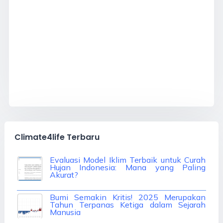
Climate4life Terbaru
Benarkah El Niño 1877/1878 yang Paling
Evaluasi Model Iklim Terbaik untuk Curah
Dahsyat dalam Sejarah? Ini Hasil Kajian
Hujan Indonesia: Mana yang Paling
Peneliti NOAA
Akurat?
Bumi Semakin Kritis! 2025 Merupakan
Tahun Terpanas Ketiga dalam Sejarah
Manusia